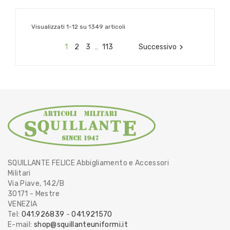
Visualizzati 1-12 su 1349 articoli
1
2
3
113
Successivo

…
SQUILLANTE FELICE Abbigliamento e Accessori
Militari
Via Piave, 142/B
30171 - Mestre
VENEZIA
Tel:
041.926839
-
041.921570
E-mail:
shop@squillanteuniformi.it