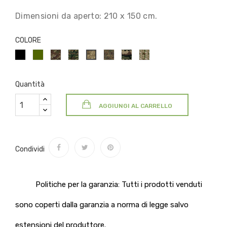
Dimensioni da aperto: 210 x 150 cm.
COLORE
NERO
VERDE
VEGETATO
WOODLAND
Flecktarn
CCE
ARID
A-
OLIVA/MILITARE
1
CAMO
FLECK
T
(FRENCH)
FOLIAGE
Quantità
AGGIUNGI AL CARRELLO
Condividi
Politiche per la garanzia: Tutti i prodotti venduti
sono coperti dalla garanzia a norma di legge salvo
estensioni del produttore.