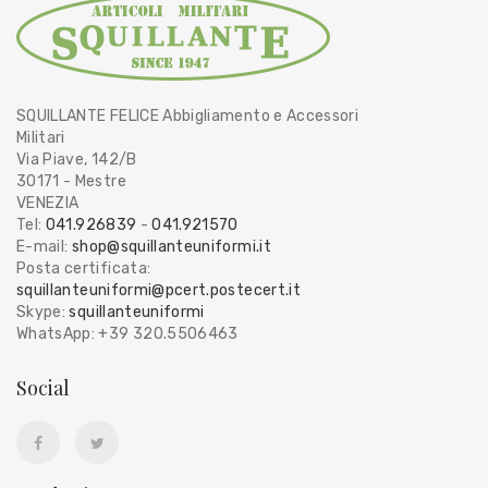
SQUILLANTE FELICE Abbigliamento e Accessori
Militari
Via Piave, 142/B
30171 - Mestre
VENEZIA
Tel:
041.926839
-
041.921570
E-mail:
shop@squillanteuniformi.it
Posta certificata:
squillanteuniformi@pcert.postecert.it
Skype:
squillanteuniformi
WhatsApp: +39 320.5506463
Social