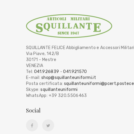
SQUILLANTE FELICE Abbigliamento e Accessori Militar
Via Piave, 142/B
30171 - Mestre
VENEZIA
Tel:
041.926839
-
041.921570
E-mail:
shop@squillanteuniformi.it
Posta certificata:
squillanteuniformi@pcert.postecer
Skype:
squillanteuniformi
WhatsApp: +39 320.5506463
Social