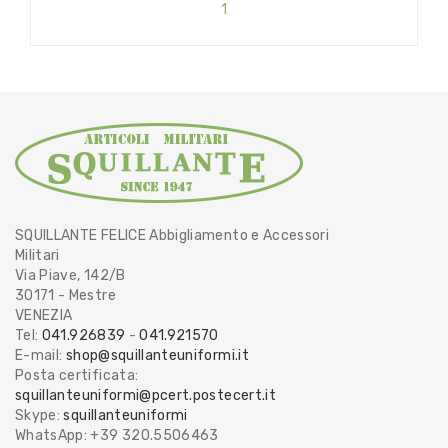
1
SQUILLANTE FELICE Abbigliamento e Accessori
Militari
Via Piave, 142/B
30171 - Mestre
VENEZIA
Tel:
041.926839
-
041.921570
E-mail:
shop@squillanteuniformi.it
Posta certificata:
squillanteuniformi@pcert.postecert.it
Skype:
squillanteuniformi
WhatsApp: +39 320.5506463