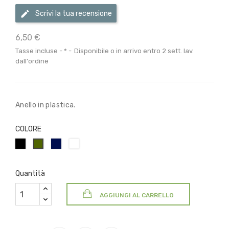
Scrivi la tua recensione
6,50 €
Tasse incluse
*
Disponibile o in arrivo entro 2 sett. lav.
dall'ordine
Anello in plastica.
COLORE
NERO
Blu
BIANCO
VERDE
Navy
OLIVA/MILITARE
Quantità
AGGIUNGI AL CARRELLO