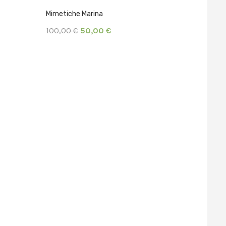
Mimetiche Marina
Fondina
Polimeri
100,00 €
50,00 €
50,00 €