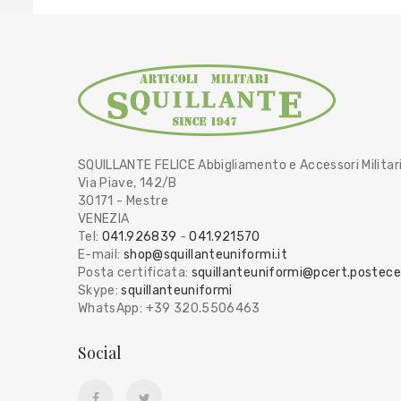
SQUILLANTE FELICE Abbigliamento e Accessori Militar
Via Piave, 142/B
30171 - Mestre
VENEZIA
Tel:
041.926839
-
041.921570
E-mail:
shop@squillanteuniformi.it
Posta certificata:
squillanteuniformi@pcert.postecer
Skype:
squillanteuniformi
WhatsApp: +39 320.5506463
Social