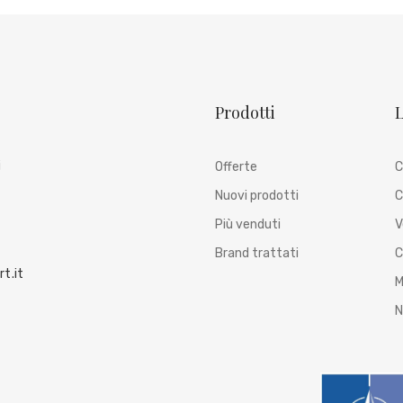
Prodotti
L
i
Offerte
C
Nuovi prodotti
C
Più venduti
V
Brand trattati
C
t.it
M
N