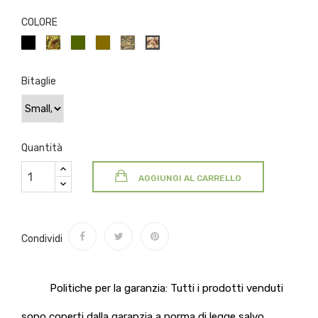
COLORE
NERO
VEGETATO
VERDE
COYOTE
MC
VEGETATO
NEW
OLIVA/MILITARE
DESERT
Bitaglie
Quantità
AGGIUNGI AL CARRELLO
Condividi
Politiche per la garanzia: Tutti i prodotti venduti
sono coperti dalla garanzia a norma di legge salvo