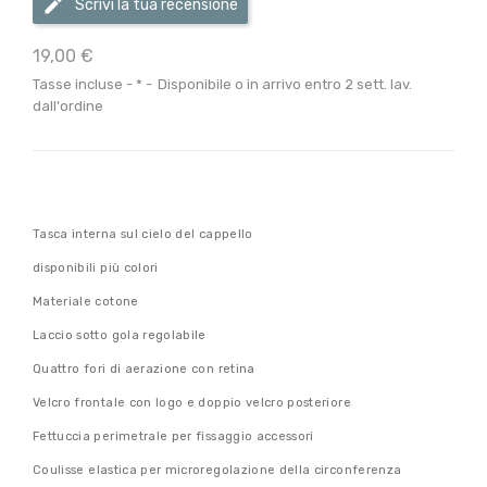
Scrivi la tua recensione
19,00 €
Tasse incluse
*
Disponibile o in arrivo entro 2 sett. lav.
dall'ordine
Tasca interna sul cielo del cappello
disponibili più colori
Materiale cotone
Laccio sotto gola regolabile
Quattro fori di aerazione con retina
Velcro frontale con logo e doppio velcro posteriore
Fettuccia perimetrale per fissaggio accessori
Coulisse elastica per microregolazione della circonferenza