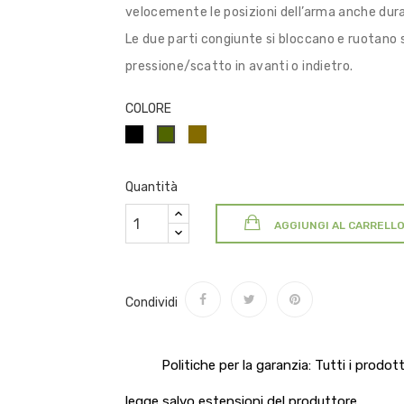
velocemente le posizioni dell’arma anche dur
Le due parti congiunte si bloccano e ruotano
pressione/scatto in avanti o indietro.
COLORE
NERO
COYOTE
VERDE
OLIVA/MILITARE
Quantità
AGGIUNGI AL CARRELL
Condividi
Politiche per la garanzia: Tutti i prodo
legge salvo estensioni del produttore.