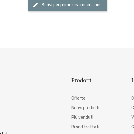
Scrivi per primo una recensione
Prodotti
L
i
Offerte
C
Nuovi prodotti
C
Più venduti
V
Brand trattati
C
t.it