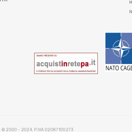
M
N
ri © 2000 - 2024. P.IVA 02087100273