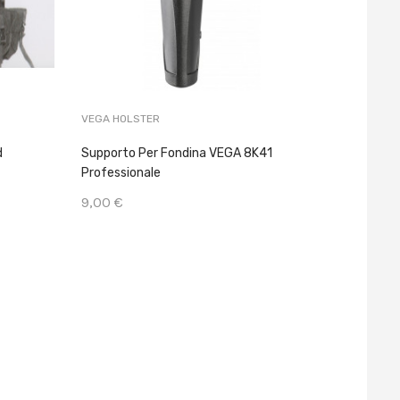
VEGA HOLSTER
SBB
d
Supporto Per Fondina VEGA 8K41
Passamo
Professionale
Elastici
9,00 €
9,00 €