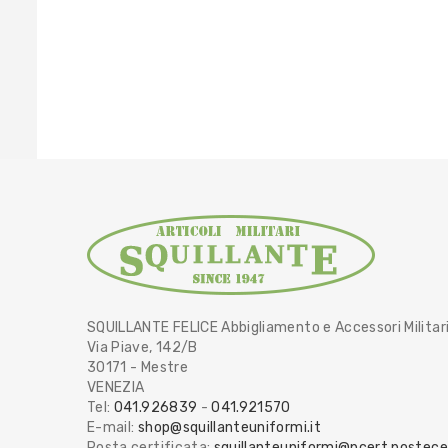
SQUILLANTE FELICE Abbigliamento e Accessori Militar
Via Piave, 142/B
30171 - Mestre
VENEZIA
Tel:
041.926839
-
041.921570
E-mail:
shop@squillanteuniformi.it
Posta certificata:
squillanteuniformi@pcert.postecer