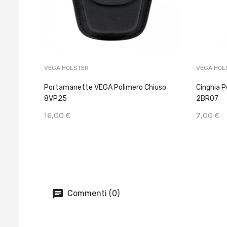
VEGA HOLSTER
VEGA HOL
Portamanette VEGA Polimero Chiuso
Cinghia P
8VP25
2BR07
16,00 €
7,00 €
Commenti (0)