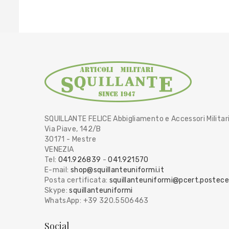
SQUILLANTE FELICE Abbigliamento e Accessori Militar
Via Piave, 142/B
30171 - Mestre
VENEZIA
Tel:
041.926839
-
041.921570
E-mail:
shop@squillanteuniformi.it
Posta certificata:
squillanteuniformi@pcert.postecer
Skype:
squillanteuniformi
WhatsApp: +39 320.5506463
Social