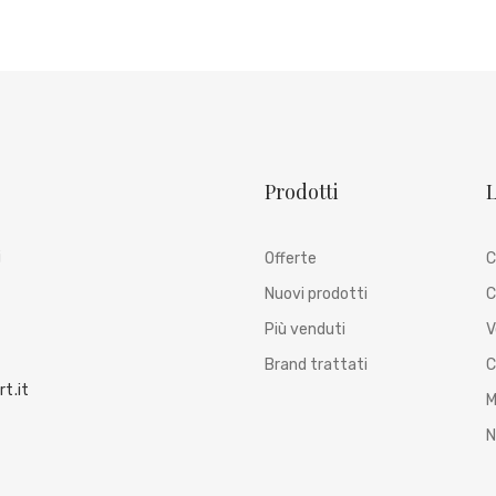
Prodotti
L
i
Offerte
C
Nuovi prodotti
C
Più venduti
V
Brand trattati
C
t.it
M
N