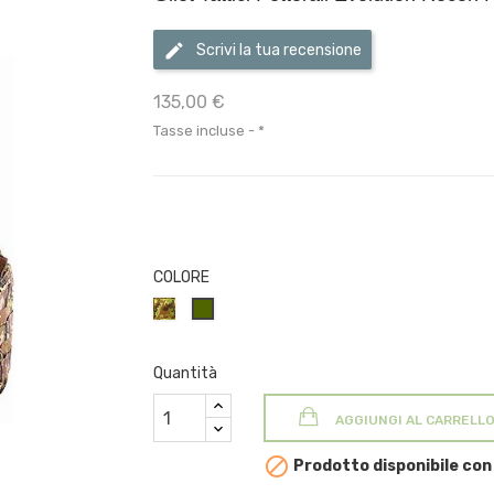
Scrivi la tua recensione
135,00 €
Tasse incluse
*
COLORE
VEGETATO
VERDE
NEW
OLIVA/MILITARE
Quantità
AGGIUNGI AL CARRELL

Prodotto disponibile con 