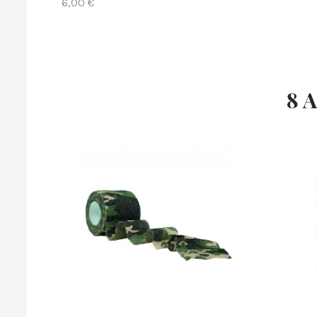
6,00 €
8 A