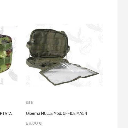
SBB
SBB
Giberna MOLLE Mod. OFFICE MA54
GETATA
Giberna 
26,00 €
17,00 €