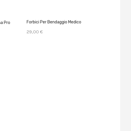
TASMANIA
Forbici Per Bendaggio Medico
na Pro
Tasmania
Elastici
29,00 €
9,00 €